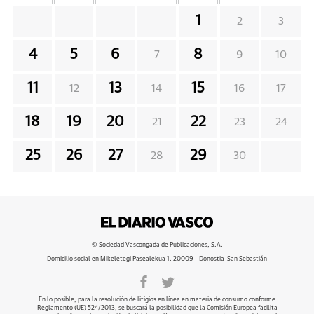
1
2
3
4
5
6
8
7
9
10
11
13
15
12
14
16
17
18
19
20
22
21
23
24
25
26
27
29
28
30
© Sociedad Vascongada de Publicaciones, S.A.
Domicilio social en Mikeletegi Pasealekua 1. 20009 - Donostia-San Sebastián
En lo posible, para la resolución de litigios en línea en materia de consumo conforme
Reglamento (UE) 524/2013, se buscará la posibilidad que la Comisión Europea facilita