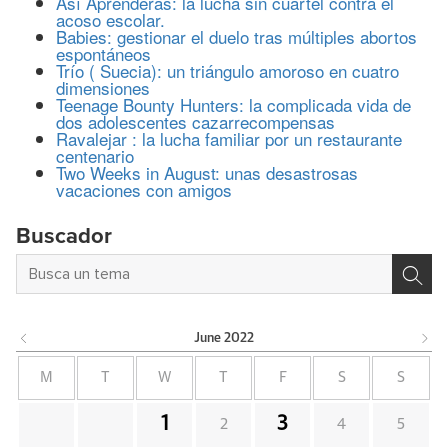
Así Aprenderás: la lucha sin cuartel contra el
acoso escolar.
Babies: gestionar el duelo tras múltiples abortos
espontáneos
Trío ( Suecia): un triángulo amoroso en cuatro
dimensiones
Teenage Bounty Hunters: la complicada vida de
dos adolescentes cazarrecompensas
Ravalejar : la lucha familiar por un restaurante
centenario
Two Weeks in August: unas desastrosas
vacaciones con amigos
Buscador
June
2022
M
T
W
T
F
S
S
1
3
2
4
5