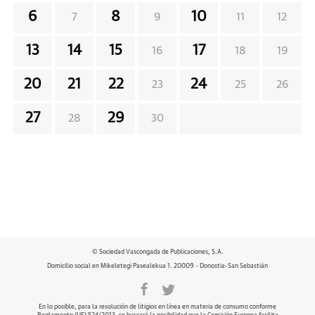
6
8
10
7
9
11
12
13
14
15
17
16
18
19
20
21
22
24
23
25
26
27
29
28
30
© Sociedad Vascongada de Publicaciones, S.A.
Domicilio social en Mikeletegi Pasealekua 1. 20009 - Donostia-San Sebastián
En lo posible, para la resolución de litigios en línea en materia de consumo conforme