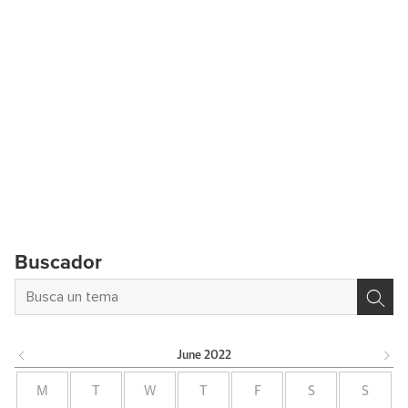
Buscador
June
2022
M
T
W
T
F
S
S