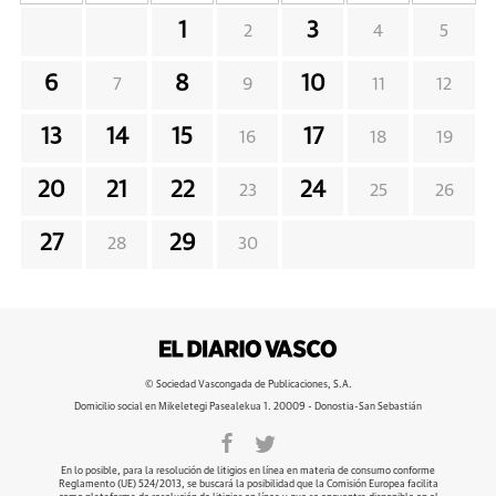
1
3
2
4
5
6
8
10
7
9
11
12
13
14
15
17
16
18
19
20
21
22
24
23
25
26
27
29
28
30
© Sociedad Vascongada de Publicaciones, S.A.
Domicilio social en Mikeletegi Pasealekua 1. 20009 - Donostia-San Sebastián
En lo posible, para la resolución de litigios en línea en materia de consumo conforme
Reglamento (UE) 524/2013, se buscará la posibilidad que la Comisión Europea facilita