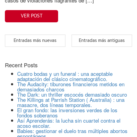
casos de violaciones flagrantes de […]
VER POST
Entradas más nuevas
Entradas más antiguas
Recent Posts
Cuatro bodas y un funeral : una aceptable
adaptación del clásico cinematográfico.
The Audacity: tiburones financieros metidos en
demasiados charcos
The Dark: un thriller escocés demasiado oscuro
The Killings at Parrish Station ( Australia) : una
masacre, dos líneas temporales.
El gran fondo: las inversiones verdes de los
fondos soberanos
Así Aprenderás: la lucha sin cuartel contra el
acoso escolar.
Babies: gestionar el duelo tras múltiples abortos
espontáneos