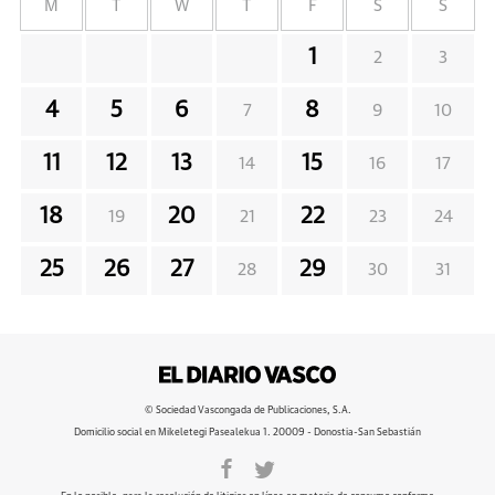
M
T
W
T
F
S
S
1
2
3
4
5
6
8
7
9
10
11
12
13
15
14
16
17
18
20
22
19
21
23
24
25
26
27
29
28
30
31
© Sociedad Vascongada de Publicaciones, S.A.
Domicilio social en Mikeletegi Pasealekua 1. 20009 - Donostia-San Sebastián