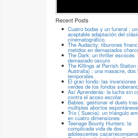
Recent Posts
Cuatro bodas y un funeral : un
aceptable adaptación del clási
cinematográfico.
The Audacity: tiburones financ
metidos en demasiados charc
The Dark: un thriller escocés
demasiado oscuro
The Killings at Parrish Station 
Australia) : una masacre, dos 
temporales.
El gran fondo: las inversiones
verdes de los fondos soberan
Así Aprenderás: la lucha sin c
contra el acoso escolar.
Babies: gestionar el duelo tras
múltiples abortos espontáneo
Trío ( Suecia): un triángulo a
en cuatro dimensiones
Teenage Bounty Hunters: la
complicada vida de dos
adolescentes cazarrecompen