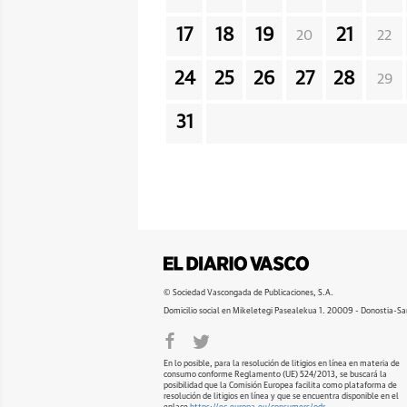
17
18
19
21
20
22
24
25
26
27
28
29
31
© Sociedad Vascongada de Publicaciones, S.A.
Domicilio social en Mikeletegi Pasealekua 1. 20009 - Donostia-Sa
En lo posible, para la resolución de litigios en línea en materia de
consumo conforme Reglamento (UE) 524/2013, se buscará la
posibilidad que la Comisión Europea facilita como plataforma de
resolución de litigios en línea y que se encuentra disponible en el