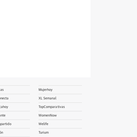
ias
Mujerhoy
onecta
XL Semanal
cahoy
TopComparativas
ante
WomenNow
partido
Welife
ón
Turium