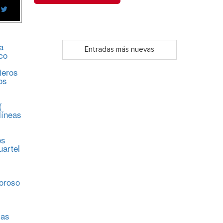
a
Entradas más nuevas
co
ieros
os
(
líneas
os
uartel
s
moroso
sas