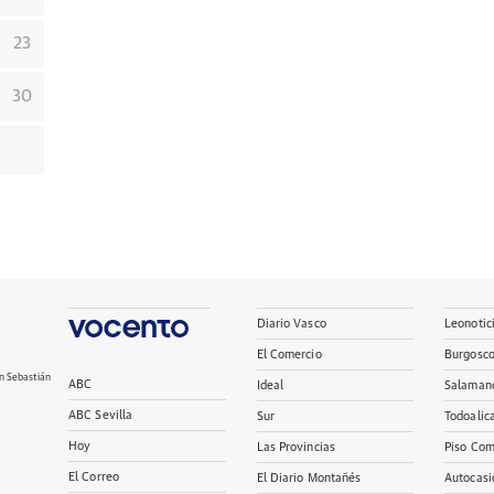
23
30
Diario Vasco
Leonotic
El Comercio
Burgosc
n Sebastián
ABC
Ideal
Salaman
ABC Sevilla
Sur
Todoalic
Hoy
Las Provincias
Piso Com
El Correo
El Diario Montañés
Autocasi