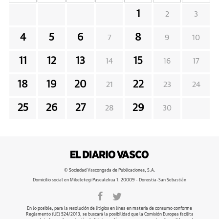
1
2
3
4
5
6
8
7
9
10
11
12
13
15
14
16
17
18
19
20
22
21
23
24
25
26
27
29
28
30
© Sociedad Vascongada de Publicaciones, S.A.
Domicilio social en Mikeletegi Pasealekua 1. 20009 - Donostia-San Sebastián
En lo posible, para la resolución de litigios en línea en materia de consumo conforme
Reglamento (UE) 524/2013, se buscará la posibilidad que la Comisión Europea facilita