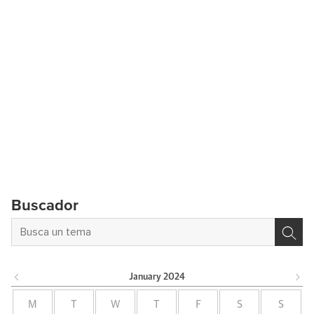
Buscador
January
2024
M
T
W
T
F
S
S