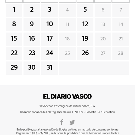
1
2
3
5
4
6
7
8
9
10
12
11
13
14
15
16
17
19
18
20
21
22
23
24
26
25
27
28
29
30
31
© Sociedad Vascongada de Publicaciones, S.A.
Domicilio social en Mikeletegi Pasealekua 1. 20009 - Donostia-San Sebastián
En lo posible, para la resolución de litigios en línea en materia de consumo conforme
Reglamento (UE) 524/2013, se buscará la posibilidad que la Comisión Europea facilita