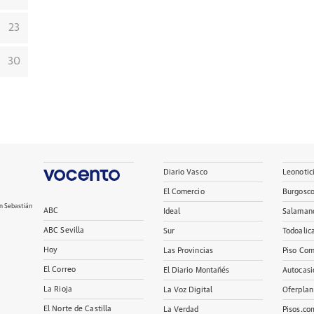
23
30
Diario Vasco
Leonotic
El Comercio
Burgosc
n Sebastián
ABC
Ideal
Salaman
ABC Sevilla
Sur
Todoalic
Hoy
Las Provincias
Piso Com
El Correo
El Diario Montañés
Autocasi
La Rioja
La Voz Digital
Oferplan
El Norte de Castilla
La Verdad
Pisos.co