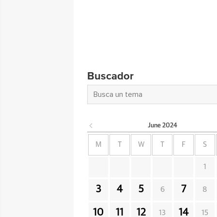
Buscador
June
2024
M
T
W
T
F
S
1
3
4
5
7
6
8
10
11
12
14
13
15