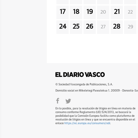
17
18
19
21
20
22
24
25
26
28
27
29
© Sociedad Vascongada de Publicaciones, S.A.
Domicilio social en Mikeletegi Pasealekua 1. 20009 - Donostia-Sa
En lo posible, para la resolución de litigios en línea en materia de
consumo conforme Reglamento (UE) 524/2013, se buscará la
posibilidad que la Comisión Europea facilita como plataforma de
resolución de litigios en línea y que se encuentra disponible en el
enlace
https://ec.europa.eu/consumers/odr
.