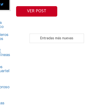
VER POST
a
co
ieros
os
Entradas más nuevas
(
líneas
os
uartel
s
moroso
sas