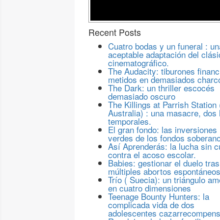
Recent Posts
Cuatro bodas y un funeral : un
aceptable adaptación del clási
cinematográfico.
The Audacity: tiburones financ
metidos en demasiados charc
The Dark: un thriller escocés
demasiado oscuro
The Killings at Parrish Station 
Australia) : una masacre, dos 
temporales.
El gran fondo: las inversiones
verdes de los fondos soberan
Así Aprenderás: la lucha sin c
contra el acoso escolar.
Babies: gestionar el duelo tras
múltiples abortos espontáneo
Trío ( Suecia): un triángulo a
en cuatro dimensiones
Teenage Bounty Hunters: la
complicada vida de dos
adolescentes cazarrecompen