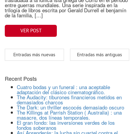
entre guerras mundiales. Una serie inspirada en la
trilogía de libros escrita por Gerald Durrell el benjamín
de la familia, […]
VER POST
Entradas más nuevas
Entradas más antiguas
Recent Posts
Cuatro bodas y un funeral : una aceptable
adaptación del clásico cinematográfico.
The Audacity: tiburones financieros metidos en
demasiados charcos
The Dark: un thriller escocés demasiado oscuro
The Killings at Parrish Station ( Australia) : una
masacre, dos líneas temporales.
El gran fondo: las inversiones verdes de los
fondos soberanos
Así Aprenderás: la lucha sin cuartel contra el