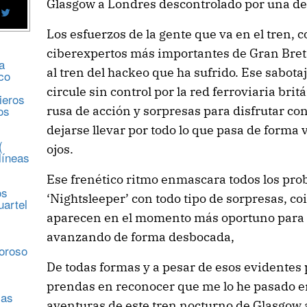
Glasgow a Londres descontrolado por una de
Los esfuerzos de la gente que va en el tren,
ciberexpertos más importantes de Gran Bre
a
al tren del hackeo que ha sufrido. Ese sabot
co
circule sin control por la red ferroviaria br
ieros
os
rusa de acción y sorpresas para disfrutar co
dejarse llevar por todo lo que pasa de forma 
(
ojos.
líneas
Ese frenético ritmo enmascara todos los pro
os
‘Nightsleeper’ con todo tipo de sorpresas, c
uartel
aparecen en el momento más oportuno para p
avanzando de forma desbocada,
s
moroso
De todas formas y a pesar de esos evidentes
prendas en reconocer que me lo he pasado en
sas
aventuras de este tren nocturno de Glasgow 