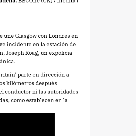
adena:
BBCOne (UK) / Inédita (
que une Glasgow con Londres en
e incidente en la estación de
n, Joseph Roag, un expolicia
tánica.
itain’ parte en dirección a
cos kilómetros después
el conductor ni las autoridades
das, como establecen en la