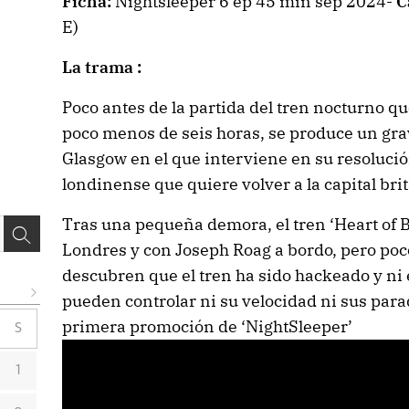
Ficha:
Nightsleeper 6 ep 45 min sep 2024-
C
E)
La trama :
Poco antes de la partida del tren nocturno 
poco menos de seis horas, se produce un grav
Glasgow en el que interviene en su resolució
londinense que quiere volver a la capital bri
Tras una pequeña demora, el tren ‘Heart of Br
Londres y con Joseph Roag a bordo, pero po
descubren que el tren ha sido hackeado y ni 
pueden controlar ni su velocidad ni sus para
primera promoción de ‘NightSleeper’
S
1