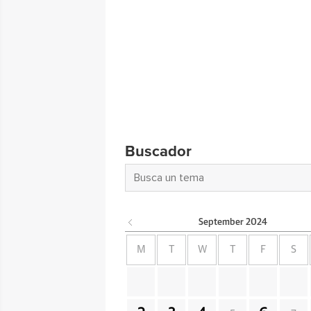
Buscador
September
2024
M
T
W
T
F
S