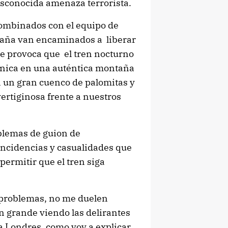
sconocida amenaza terrorista.
 combinados con el equipo de
taña van encaminados a liberar
aje provoca que el tren nocturno
itánica en una auténtica montaña
n un gran cuenco de palomitas y
vertiginosa frente a nuestros
blemas de guion de
oincidencias y casualidades que
ermitir que el tren siga
 problemas, no me duelen
 grande viendo las delirantes
a Londres, como voy a explicar