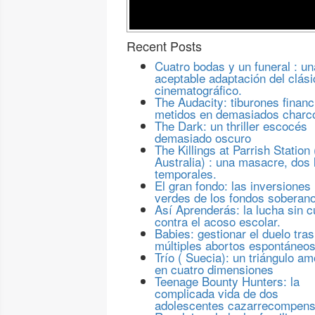
Recent Posts
Cuatro bodas y un funeral : un
aceptable adaptación del clási
cinematográfico.
The Audacity: tiburones financ
metidos en demasiados charc
The Dark: un thriller escocés
demasiado oscuro
The Killings at Parrish Station 
Australia) : una masacre, dos 
temporales.
El gran fondo: las inversiones
verdes de los fondos soberan
Así Aprenderás: la lucha sin c
contra el acoso escolar.
Babies: gestionar el duelo tras
múltiples abortos espontáneo
Trío ( Suecia): un triángulo a
en cuatro dimensiones
Teenage Bounty Hunters: la
complicada vida de dos
adolescentes cazarrecompen