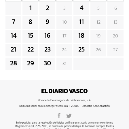
1
2
4
3
5
6
7
8
9
11
10
12
13
14
15
16
18
17
19
20
21
22
23
25
24
26
27
28
29
30
31
© Sociedad Vascongada de Publicaciones, S.A.
Domicilio social en Mikeletegi Pasealekua 1. 20009 - Donostia-San Sebastián
En lo posible, para la resolución de litigios en línea en materia de consumo conforme
Reglamento (UE) 524/2013, se buscará la posibilidad que la Comisión Europea facilita