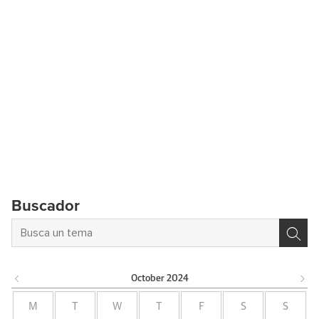
Buscador
October
2024
M
T
W
T
F
S
S