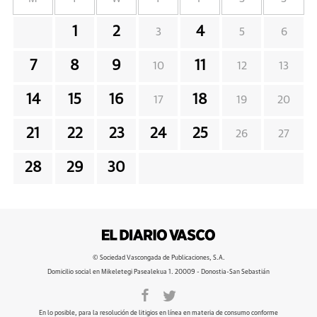
1
2
4
3
5
6
7
8
9
11
10
12
13
14
15
16
18
17
19
20
21
22
23
24
25
26
27
28
29
30
© Sociedad Vascongada de Publicaciones, S.A.
Domicilio social en Mikeletegi Pasealekua 1. 20009 - Donostia-San Sebastián
En lo posible, para la resolución de litigios en línea en materia de consumo conforme