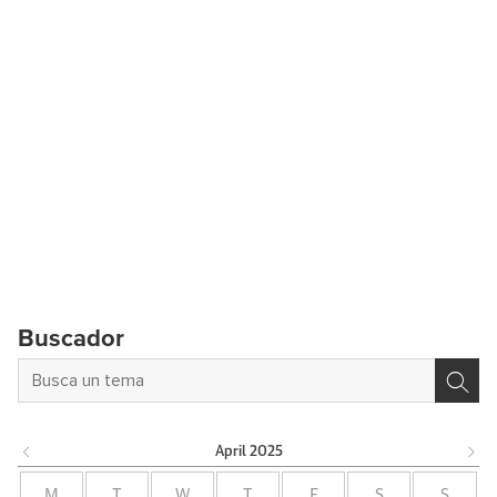
Buscador
April
2025
M
T
W
T
F
S
S