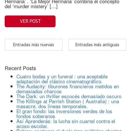
Hermana’ . ‘La Mejor Hermana’ combina el concepto
del ‘murder mistery’ […]
VER POST
Entradas más nuevas
Entradas más antiguas
Recent Posts
Cuatro bodas y un funeral : una aceptable
adaptación del clásico cinematográfico.
The Audacity: tiburones financieros metidos en
demasiados charcos
The Dark: un thriller escocés demasiado oscuro
The Killings at Parrish Station ( Australia) : una
masacre, dos líneas temporales.
El gran fondo: las inversiones verdes de los
fondos soberanos
Así Aprenderás: la lucha sin cuartel contra el
acoso escolar.
Babies: gestionar el duelo tras múltiples abortos