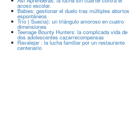
Así Aprenderás: la lucha sin cuartel contra el
acoso escolar.
Babies: gestionar el duelo tras múltiples abortos
espontáneos
Trío ( Suecia): un triángulo amoroso en cuatro
dimensiones
Teenage Bounty Hunters: la complicada vida de
dos adolescentes cazarrecompensas
Ravalejar : la lucha familiar por un restaurante
centenario