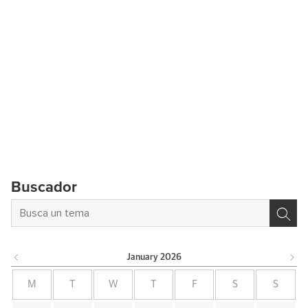
Buscador
January
2026
M
T
W
T
F
S
S