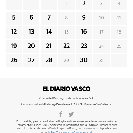
2
1
3
4
5
6
7
9
8
10
11
12
13
14
16
15
17
18
19
20
21
22
23
24
25
26
27
28
30
29
31
© Sociedad Vascongada de Publicaciones, S.A.
Domicilio social en Mikeletegi Pasealekua 1. 20009 - Donostia-San Sebastián
En lo posible, para la resolución de litigios en línea en materia de consumo conforme
Reglamento (UE) 524/2013, se buscará la posibilidad que la Comisión Europea facilita
como plataforma de resolución de litigios en línea y que se encuentra disponible en el
enlace
https://ec.europa.eu/consumers/odr
.