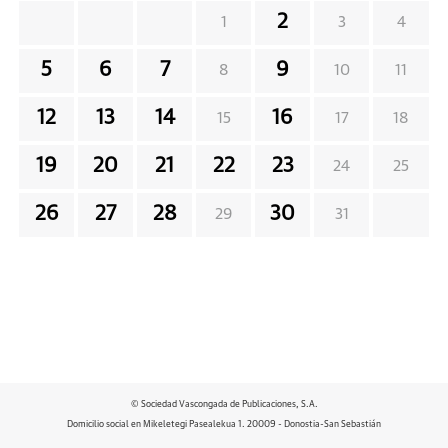
2
1
3
4
5
6
7
9
8
10
11
12
13
14
16
15
17
18
19
20
21
22
23
24
25
26
27
28
30
29
31
© Sociedad Vascongada de Publicaciones, S.A.
Domicilio social en Mikeletegi Pasealekua 1. 20009 - Donostia-San Sebastián