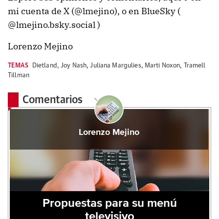
mi cuenta de X (@lmejino), o en BlueSky (
@lmejino.bsky.social )
Lorenzo Mejino
TEMAS
Dietland
,
Joy Nash
,
Juliana Margulies
,
Marti Noxon
,
Tramell
Tillman
Comentarios
Lorenzo Mejino
Propuestas para su menú
televisivo