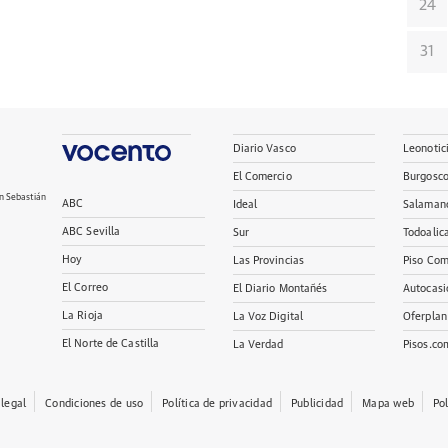
24
31
Diario Vasco
Leonotic
El Comercio
Burgosc
n Sebastián
ABC
Ideal
Salaman
ABC Sevilla
Sur
Todoalic
Hoy
Las Provincias
Piso Com
El Correo
El Diario Montañés
Autocasi
La Rioja
La Voz Digital
Oferplan
El Norte de Castilla
La Verdad
Pisos.co
 legal
Condiciones de uso
Política de privacidad
Publicidad
Mapa web
Po