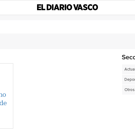
Sec
Actua
Depor
Otros
mo
 de