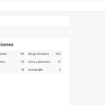
ciones
lidad
59
Blogs firmados
140
tes
19
Ocio y aficiones
17
18
Solidari@s
3