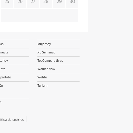
25
26
27
28
29
30
ias
Mujerhoy
onecta
XL Semanal
cahoy
TopComparativas
ante
WomenNow
partido
Welife
ón
Turium
m
lítica de cookies