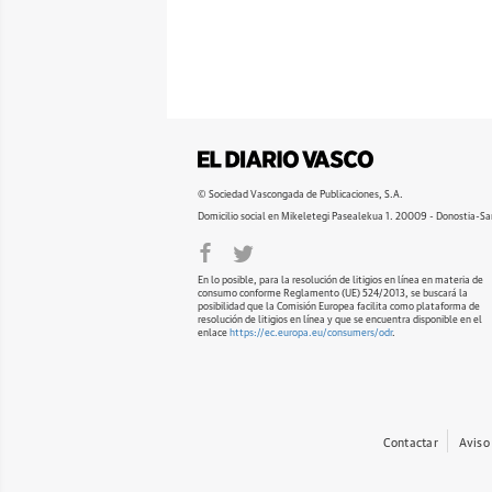
© Sociedad Vascongada de Publicaciones, S.A.
Domicilio social en Mikeletegi Pasealekua 1. 20009 - Donostia-Sa
En lo posible, para la resolución de litigios en línea en materia de
consumo conforme Reglamento (UE) 524/2013, se buscará la
posibilidad que la Comisión Europea facilita como plataforma de
resolución de litigios en línea y que se encuentra disponible en el
enlace
https://ec.europa.eu/consumers/odr
.
Contactar
Aviso