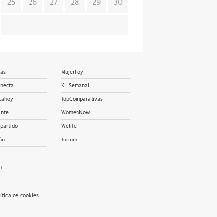
25
26
27
28
29
30
ias
Mujerhoy
onecta
XL Semanal
cahoy
TopComparativas
ante
WomenNow
partido
Welife
ón
Turium
m
lítica de cookies