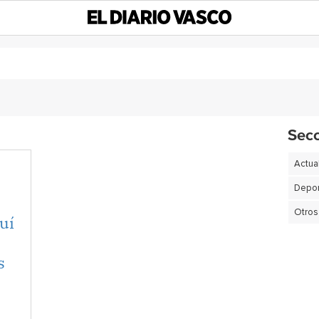
Sec
Actua
Depor
Otros
quí
s