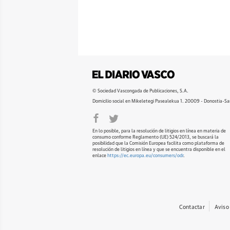
© Sociedad Vascongada de Publicaciones, S.A.
Domicilio social en Mikeletegi Pasealekua 1. 20009 - Donostia-Sa
En lo posible, para la resolución de litigios en línea en materia de
consumo conforme Reglamento (UE) 524/2013, se buscará la
posibilidad que la Comisión Europea facilita como plataforma de
resolución de litigios en línea y que se encuentra disponible en el
enlace
https://ec.europa.eu/consumers/odr
.
Contactar
Aviso