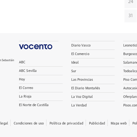
24
31
Diario Vasco
Leonotic
El Comercio
Burgosc
n Sebastián
ABC
Ideal
Salaman
ABC Sevilla
Sur
Todoalic
Hoy
Las Provincias
Piso Com
El Correo
El Diario Montañés
Autocasi
La Rioja
La Voz Digital
Oferplan
El Norte de Castilla
La Verdad
Pisos.co
 legal
Condiciones de uso
Política de privacidad
Publicidad
Mapa web
Po