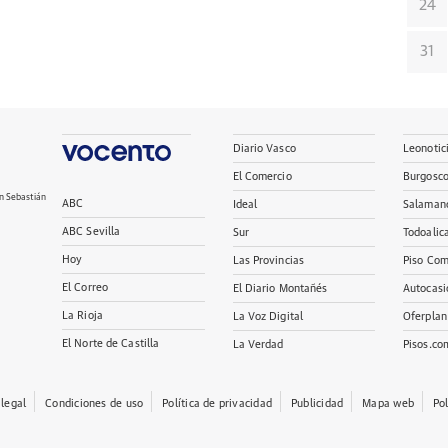
24
31
Diario Vasco
Leonotic
El Comercio
Burgosc
n Sebastián
ABC
Ideal
Salaman
ABC Sevilla
Sur
Todoalic
Hoy
Las Provincias
Piso Com
El Correo
El Diario Montañés
Autocasi
La Rioja
La Voz Digital
Oferplan
El Norte de Castilla
La Verdad
Pisos.co
 legal
Condiciones de uso
Política de privacidad
Publicidad
Mapa web
Po