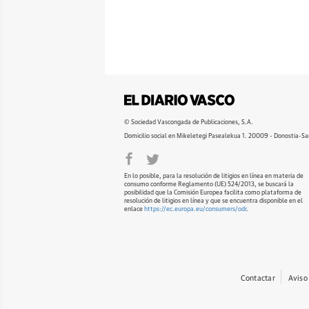
© Sociedad Vascongada de Publicaciones, S.A.
Domicilio social en Mikeletegi Pasealekua 1. 20009 - Donostia-Sa
En lo posible, para la resolución de litigios en línea en materia de
consumo conforme Reglamento (UE) 524/2013, se buscará la
posibilidad que la Comisión Europea facilita como plataforma de
resolución de litigios en línea y que se encuentra disponible en el
enlace
https://ec.europa.eu/consumers/odr
.
Contactar
Aviso