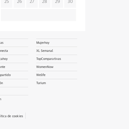
25
26
27
28
29
30
ias
Mujerhoy
onecta
XL Semanal
cahoy
TopComparativas
ante
WomenNow
partido
Welife
ón
Turium
m
lítica de cookies