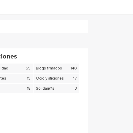
ciones
lidad
59
Blogs firmados
140
tes
19
Ocio y aficiones
17
18
Solidari@s
3