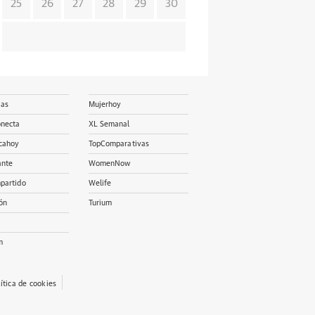
25
26
27
28
29
30
ias
Mujerhoy
onecta
XL Semanal
cahoy
TopComparativas
ante
WomenNow
partido
Welife
ón
Turium
m
lítica de cookies