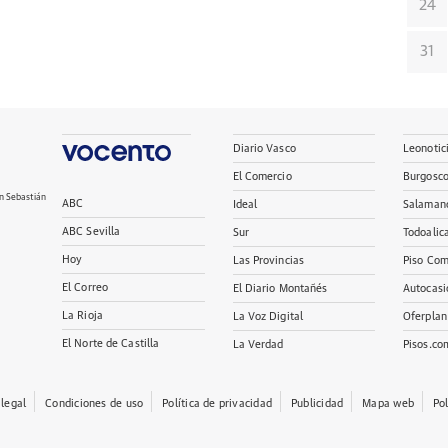
24
31
Diario Vasco
Leonotic
El Comercio
Burgosc
n Sebastián
ABC
Ideal
Salaman
ABC Sevilla
Sur
Todoalic
Hoy
Las Provincias
Piso Com
El Correo
El Diario Montañés
Autocasi
La Rioja
La Voz Digital
Oferplan
El Norte de Castilla
La Verdad
Pisos.co
 legal
Condiciones de uso
Política de privacidad
Publicidad
Mapa web
Po