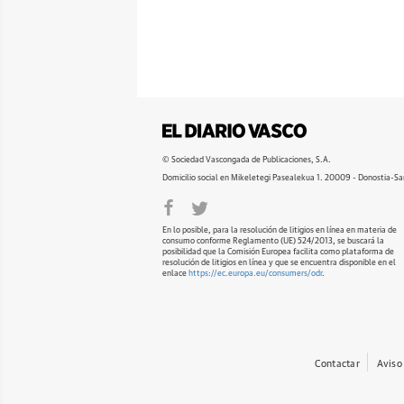
© Sociedad Vascongada de Publicaciones, S.A.
Domicilio social en Mikeletegi Pasealekua 1. 20009 - Donostia-Sa
En lo posible, para la resolución de litigios en línea en materia de
consumo conforme Reglamento (UE) 524/2013, se buscará la
posibilidad que la Comisión Europea facilita como plataforma de
resolución de litigios en línea y que se encuentra disponible en el
enlace
https://ec.europa.eu/consumers/odr
.
Contactar
Aviso