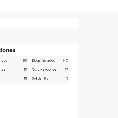
ciones
lidad
59
Blogs firmados
140
tes
19
Ocio y aficiones
17
18
Solidari@s
3