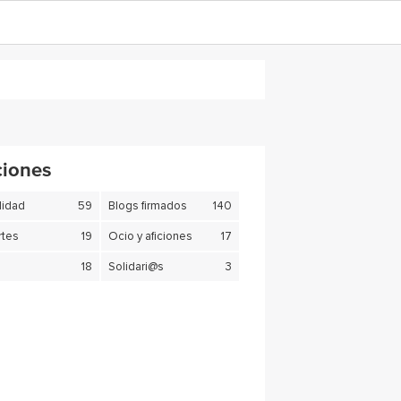
ciones
lidad
59
Blogs firmados
140
tes
19
Ocio y aficiones
17
18
Solidari@s
3