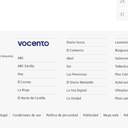
24
31
Diario Vasco
Leonotic
El Comercio
Burgosc
n Sebastián
ABC
Ideal
Salaman
ABC Sevilla
Sur
Todoalic
Hoy
Las Provincias
Piso Com
El Correo
El Diario Montañés
Autocasi
La Rioja
La Voz Digital
Oferplan
El Norte de Castilla
La Verdad
Pisos.co
 legal
Condiciones de uso
Política de privacidad
Publicidad
Mapa web
Po