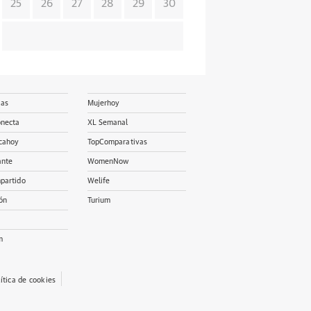
25
26
27
28
29
30
ias
Mujerhoy
onecta
XL Semanal
cahoy
TopComparativas
ante
WomenNow
partido
Welife
ón
Turium
m
lítica de cookies