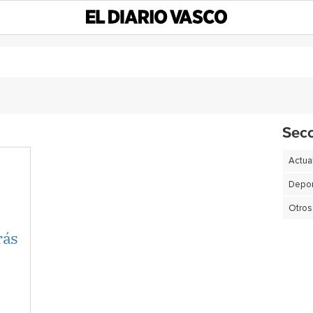
Sec
Actua
Depor
Otros
rás
e