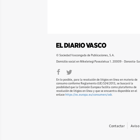
© Sociedad Vascongada de Publicaciones, S.A.
Domicilio social en Mikeletegi Pasealekua 1. 20009 - Donostia-Sa
En lo posible, para la resolución de litigios en línea en materia de
consumo conforme Reglamento (UE) 524/2013, se buscará la
posibilidad que la Comisión Europea facilita como plataforma de
resolución de litigios en línea y que se encuentra disponible en el
enlace
https://ec.europa.eu/consumers/odr
.
Contactar
Aviso