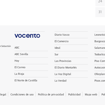
24
31
Diario Vasco
Leonotic
El Comercio
Burgosc
n Sebastián
ABC
Ideal
Salaman
ABC Sevilla
Sur
Todoalic
Hoy
Las Provincias
Piso Com
El Correo
El Diario Montañés
Autocasi
La Rioja
La Voz Digital
Oferplan
El Norte de Castilla
La Verdad
Pisos.co
 legal
Condiciones de uso
Política de privacidad
Publicidad
Mapa web
Po