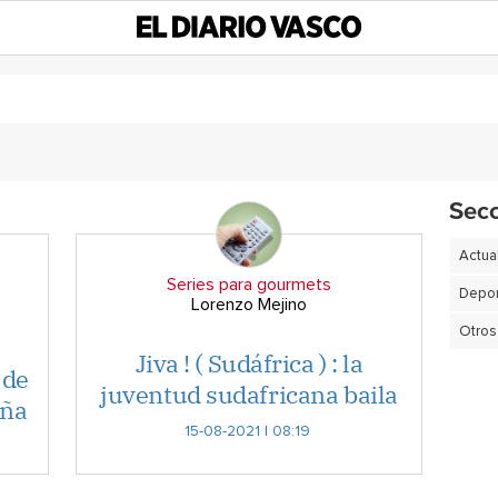
Sec
Actua
Series para gourmets
Depor
Lorenzo Mejino
Otros
Jiva ! ( Sudáfrica ) : la
 de
juventud sudafricana baila
aña
15-08-2021 | 08:19