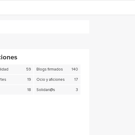
ciones
lidad
59
Blogs firmados
140
tes
19
Ocio y aficiones
17
18
Solidari@s
3