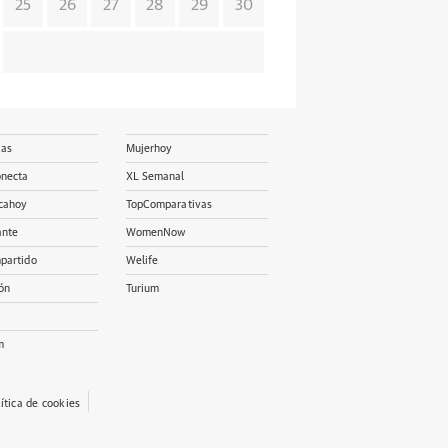
25
26
27
28
29
30
ias
Mujerhoy
onecta
XL Semanal
cahoy
TopComparativas
ante
WomenNow
partido
Welife
ón
Turium
m
lítica de cookies