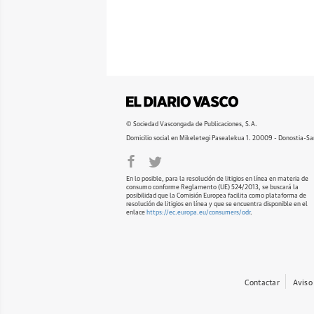
© Sociedad Vascongada de Publicaciones, S.A.
Domicilio social en Mikeletegi Pasealekua 1. 20009 - Donostia-Sa
En lo posible, para la resolución de litigios en línea en materia de
consumo conforme Reglamento (UE) 524/2013, se buscará la
posibilidad que la Comisión Europea facilita como plataforma de
resolución de litigios en línea y que se encuentra disponible en el
enlace
https://ec.europa.eu/consumers/odr
.
Contactar
Aviso