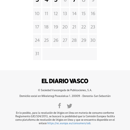
3
4
5
7
8
6
9
10
11
12
13
14
15
16
17
18
19
20
21
22
23
24
25
26
27
28
29
30
31
© Sociedad Vascongada de Publicaciones, S.A.
Domicilio social en Mikeletegi Pasealekua 1. 20009 - Donostia-San Sebastián
En lo posible, para la resolución de litigios en línea en materia de consumo conforme
Reglamento (UE) 524/2013, se buscará la posibilidad que la Comisión Europea facilita
como plataforma de resolución de litigios en línea y que se encuentra disponible en el
enlace
https://ec.europa.eu/consumers/odr
.