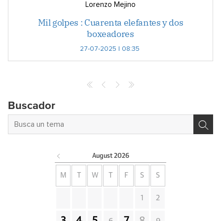
Lorenzo Mejino
Mil golpes : Cuarenta elefantes y dos
boxeadores
27-07-2025 | 08:35
Buscador
August
2026
M
T
W
T
F
S
S
1
2