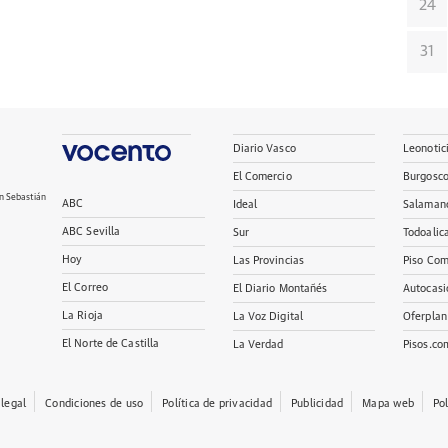
24
31
Diario Vasco
Leonotic
El Comercio
Burgosc
n Sebastián
ABC
Ideal
Salaman
ABC Sevilla
Sur
Todoalic
Hoy
Las Provincias
Piso Com
El Correo
El Diario Montañés
Autocasi
La Rioja
La Voz Digital
Oferplan
El Norte de Castilla
La Verdad
Pisos.co
 legal
Condiciones de uso
Política de privacidad
Publicidad
Mapa web
Po