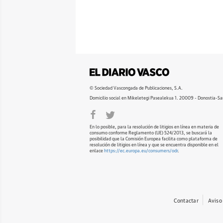
© Sociedad Vascongada de Publicaciones, S.A.
Domicilio social en Mikeletegi Pasealekua 1. 20009 - Donostia-Sa
En lo posible, para la resolución de litigios en línea en materia de
consumo conforme Reglamento (UE) 524/2013, se buscará la
posibilidad que la Comisión Europea facilita como plataforma de
resolución de litigios en línea y que se encuentra disponible en el
enlace
https://ec.europa.eu/consumers/odr
.
Contactar
Aviso