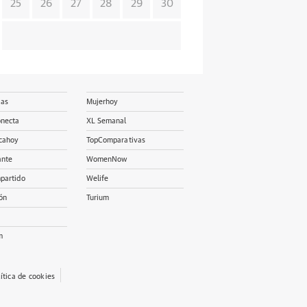
25
26
27
28
29
30
ias
Mujerhoy
onecta
XL Semanal
cahoy
TopComparativas
ante
WomenNow
partido
Welife
ón
Turium
m
lítica de cookies