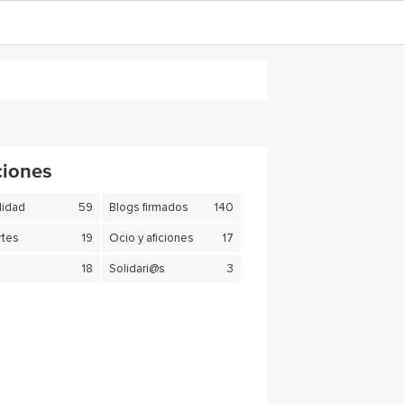
ciones
lidad
59
Blogs firmados
140
tes
19
Ocio y aficiones
17
18
Solidari@s
3