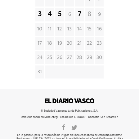
3
4
5
7
8
6
9
10
11
12
13
14
15
16
17
18
19
20
21
22
23
24
25
26
27
28
29
30
31
© Sociedad Vascongada de Publicaciones, S.A.
Domicilio social en Mikeletegi Pasealekua 1. 20009 - Donostia-San Sebastián
En lo posible, para la resolución de litigios en línea en materia de consumo conforme
Reglamento (UE) 524/2013, se buscará la posibilidad que la Comisión Europea facilita