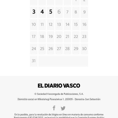
3
4
5
6
7
8
9
10
11
12
13
14
15
16
17
18
19
20
21
22
23
24
25
26
27
28
29
30
31
© Sociedad Vascongada de Publicaciones, S.A.
Domicilio social en Mikeletegi Pasealekua 1. 20009 - Donostia-San Sebastián
En lo posible, para la resolución de litigios en línea en materia de consumo conforme
Reglamento (UE) 524/2013, se buscará la posibilidad que la Comisión Europea facilita