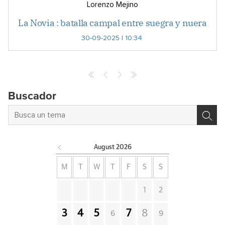
Lorenzo Mejino
La Novia : batalla campal entre suegra y nuera
30-09-2025 | 10:34
Buscador
August
2026
M
T
W
T
F
S
S
1
2
3
4
5
7
8
6
9