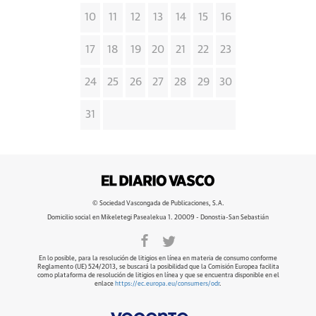
10
11
12
13
14
15
16
17
18
19
20
21
22
23
24
25
26
27
28
29
30
31
© Sociedad Vascongada de Publicaciones, S.A.
Domicilio social en Mikeletegi Pasealekua 1. 20009 - Donostia-San Sebastián
En lo posible, para la resolución de litigios en línea en materia de consumo conforme
Reglamento (UE) 524/2013, se buscará la posibilidad que la Comisión Europea facilita
como plataforma de resolución de litigios en línea y que se encuentra disponible en el
enlace
https://ec.europa.eu/consumers/odr
.