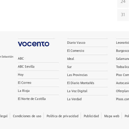
24
31
Diario Vasco
Leonotic
El Comercio
Burgosc
n Sebastián
ABC
Ideal
Salaman
ABC Sevilla
Sur
Todoalic
Hoy
Las Provincias
Piso Com
El Correo
El Diario Montañés
Autocasi
La Rioja
La Voz Digital
Oferplan
El Norte de Castilla
La Verdad
Pisos.co
 legal
Condiciones de uso
Política de privacidad
Publicidad
Mapa web
Po