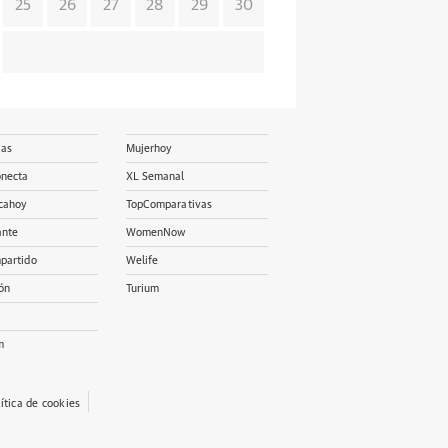
25
26
27
28
29
30
ias
Mujerhoy
onecta
XL Semanal
cahoy
TopComparativas
ante
WomenNow
partido
Welife
ón
Turium
m
lítica de cookies