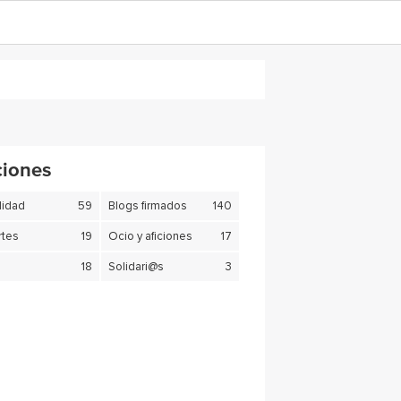
ciones
lidad
59
Blogs firmados
140
tes
19
Ocio y aficiones
17
18
Solidari@s
3