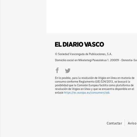
© Sociedad Vascongada de Publicaciones, S.A.
Domicilio social en Mikeletegi Pasealekua 1. 20009 - Donostia-Sa
En lo posible, para la resolución de litigios en línea en materia de
consumo conforme Reglamento (UE) 524/2013, se buscará la
posibilidad que la Comisión Europea facilita como plataforma de
resolución de litigios en línea y que se encuentra disponible en el
enlace
https://ec.europa.eu/consumers/odr
.
Contactar
Aviso