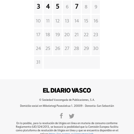
3
4
5
7
6
8
9
10
11
12
13
14
15
16
17
18
19
20
21
22
23
24
25
26
27
28
29
30
31
© Sociedad Vascongada de Publicaciones, S.A.
Domicilio social en Mikeletegi Pasealekua 1. 20009 - Donostia-San Sebastián
En lo posible, para la resolución de litigios en línea en materia de consumo conforme
Reglamento (UE) 524/2013, se buscará la posibilidad que la Comisión Europea facilita
como plataforma de resolución de litigios en línea y que se encuentra disponible en el