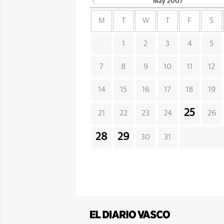
May
2007
M
T
W
T
F
S
1
2
3
4
5
7
8
9
10
11
12
14
15
16
17
18
19
25
21
22
23
24
26
28
29
30
31