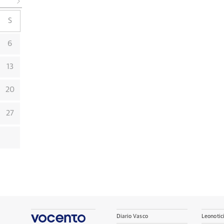
S
6
13
20
27
Diario Vasco
Leonotic