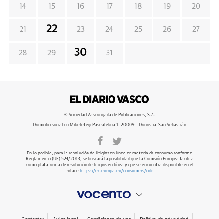
14
15
16
17
18
19
20
22
21
23
24
25
26
27
30
28
29
31
© Sociedad Vascongada de Publicaciones, S.A.
Domicilio social en Mikeletegi Pasealekua 1. 20009 - Donostia-San Sebastián
En lo posible, para la resolución de litigios en línea en materia de consumo conforme
Reglamento (UE) 524/2013, se buscará la posibilidad que la Comisión Europea facilita
como plataforma de resolución de litigios en línea y que se encuentra disponible en el
enlace
https://ec.europa.eu/consumers/odr
.