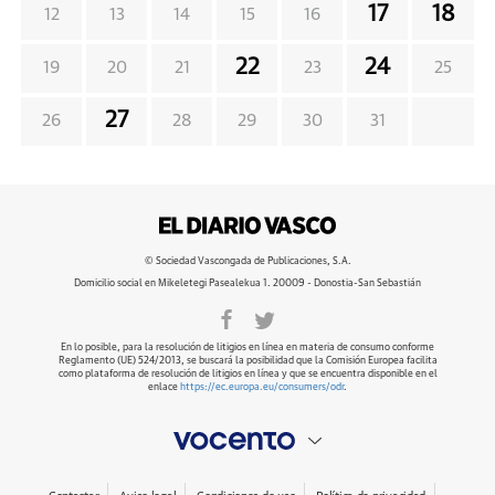
17
18
12
13
14
15
16
22
24
19
20
21
23
25
27
26
28
29
30
31
© Sociedad Vascongada de Publicaciones, S.A.
Domicilio social en Mikeletegi Pasealekua 1. 20009 - Donostia-San Sebastián
En lo posible, para la resolución de litigios en línea en materia de consumo conforme
Reglamento (UE) 524/2013, se buscará la posibilidad que la Comisión Europea facilita
como plataforma de resolución de litigios en línea y que se encuentra disponible en el
enlace
https://ec.europa.eu/consumers/odr
.