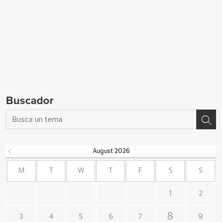
Buscador
August
2026
M
T
W
T
F
S
S
1
2
8
3
4
5
6
7
9