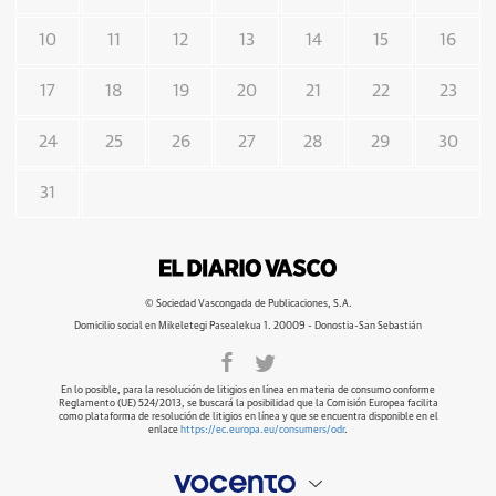
10
11
12
13
14
15
16
17
18
19
20
21
22
23
24
25
26
27
28
29
30
31
© Sociedad Vascongada de Publicaciones, S.A.
Domicilio social en Mikeletegi Pasealekua 1. 20009 - Donostia-San Sebastián
En lo posible, para la resolución de litigios en línea en materia de consumo conforme
Reglamento (UE) 524/2013, se buscará la posibilidad que la Comisión Europea facilita
como plataforma de resolución de litigios en línea y que se encuentra disponible en el
enlace
https://ec.europa.eu/consumers/odr
.