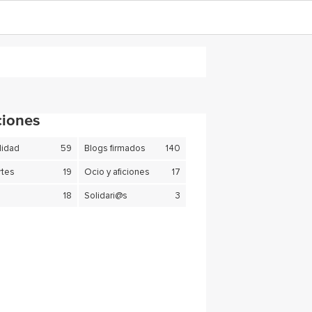
ciones
lidad
59
Blogs firmados
140
tes
19
Ocio y aficiones
17
18
Solidari@s
3