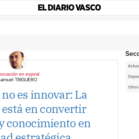
Sec
Actua
novación en espiral
Depor
Samuel TRIGUERO
Otros
r no es innovar: La
 está en convertir
 y conocimiento en
ad estratégica.