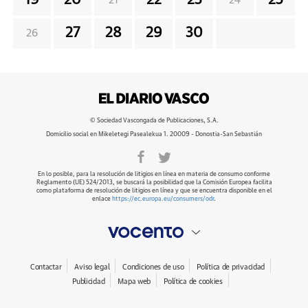
19
20
22
23
25
21
24
27
28
29
30
26
© Sociedad Vascongada de Publicaciones, S.A.
Domicilio social en Mikeletegi Pasealekua 1. 20009 - Donostia-San Sebastián
En lo posible, para la resolución de litigios en línea en materia de consumo conforme
Reglamento (UE) 524/2013, se buscará la posibilidad que la Comisión Europea facilita
como plataforma de resolución de litigios en línea y que se encuentra disponible en el
enlace
https://ec.europa.eu/consumers/odr
.
Contactar
Aviso legal
Condiciones de uso
Política de privacidad
Publicidad
Mapa web
Política de cookies