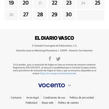
19
20
22
23
25
21
24
27
28
29
30
26
© Sociedad Vascongada de Publicaciones, S.A.
Domicilio social en Mikeletegi Pasealekua 1. 20009 - Donostia-San Sebastián
En lo posible, para la resolución de litigios en línea en materia de consumo conforme
Reglamento (UE) 524/2013, se buscará la posibilidad que la Comisión Europea facilita
como plataforma de resolución de litigios en línea y que se encuentra disponible en el
enlace
https://ec.europa.eu/consumers/odr
.
Contactar
Aviso legal
Condiciones de uso
Política de privacidad
Publicidad
Mapa web
Política de cookies