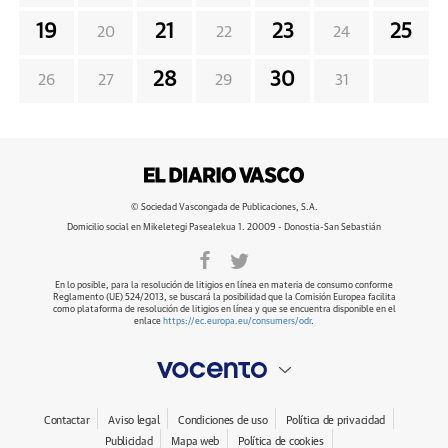
19
21
23
25
20
22
24
28
30
26
27
29
31
© Sociedad Vascongada de Publicaciones, S.A.
Domicilio social en Mikeletegi Pasealekua 1. 20009 - Donostia-San Sebastián
En lo posible, para la resolución de litigios en línea en materia de consumo conforme
Reglamento (UE) 524/2013, se buscará la posibilidad que la Comisión Europea facilita
como plataforma de resolución de litigios en línea y que se encuentra disponible en el
enlace
https://ec.europa.eu/consumers/odr
.
Contactar
Aviso legal
Condiciones de uso
Política de privacidad
Publicidad
Mapa web
Política de cookies