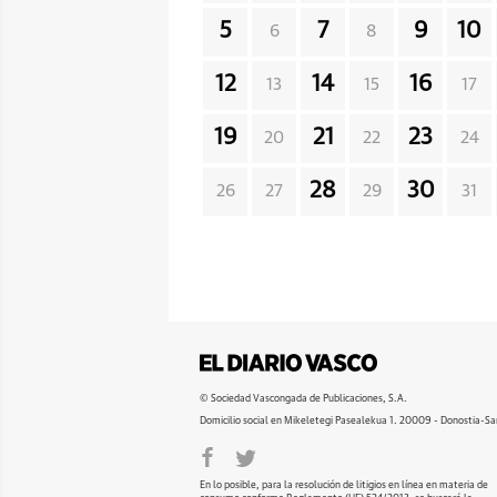
5
7
9
10
6
8
12
14
16
13
15
17
19
21
23
20
22
24
28
30
26
27
29
31
© Sociedad Vascongada de Publicaciones, S.A.
Domicilio social en Mikeletegi Pasealekua 1. 20009 - Donostia-Sa
En lo posible, para la resolución de litigios en línea en materia de