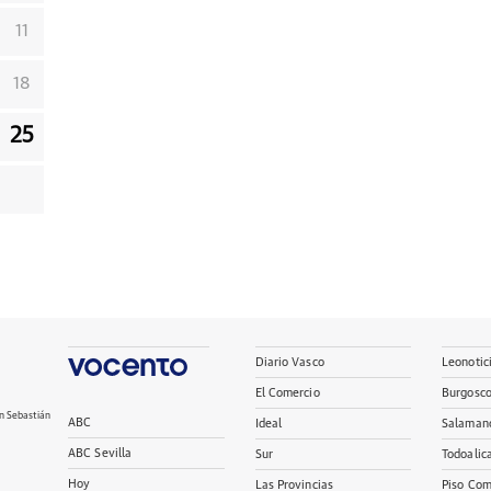
11
18
25
Diario Vasco
Leonotic
El Comercio
Burgosc
n Sebastián
ABC
Ideal
Salaman
ABC Sevilla
Sur
Todoalic
Hoy
Las Provincias
Piso Com