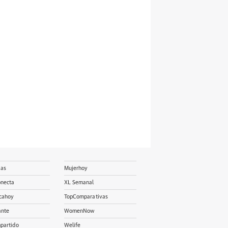
ias
Mujerhoy
onecta
XL Semanal
cahoy
TopComparativas
ante
WomenNow
partido
Welife