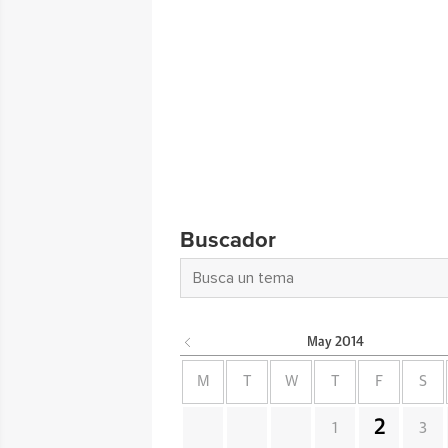
Buscador
May
2014
M
T
W
T
F
S
2
1
3