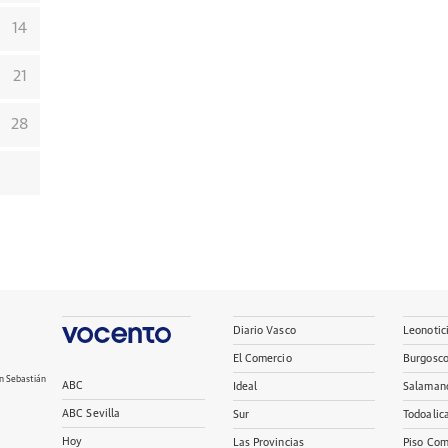
14
21
28
Diario Vasco
Leonotic
El Comercio
Burgosc
n Sebastián
ABC
Ideal
Salaman
ABC Sevilla
Sur
Todoalic
Hoy
Las Provincias
Piso Com