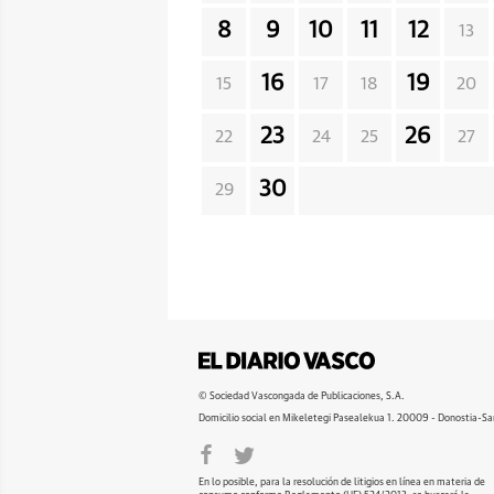
8
9
10
11
12
13
16
19
15
17
18
20
23
26
22
24
25
27
30
29
© Sociedad Vascongada de Publicaciones, S.A.
Domicilio social en Mikeletegi Pasealekua 1. 20009 - Donostia-Sa
En lo posible, para la resolución de litigios en línea en materia de