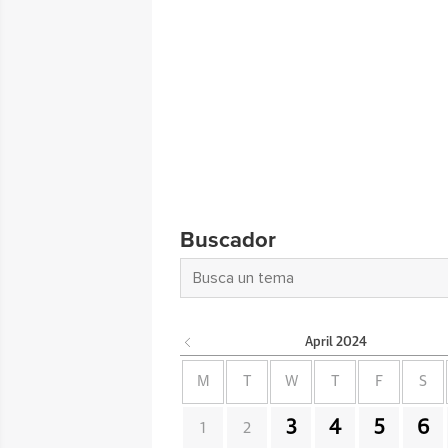
Buscador
April
2024
M
T
W
T
F
S
3
4
5
6
1
2