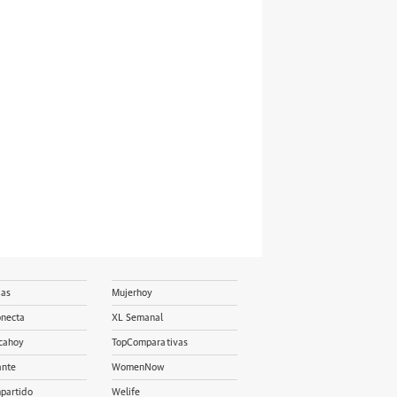
ias
Mujerhoy
onecta
XL Semanal
cahoy
TopComparativas
ante
WomenNow
partido
Welife