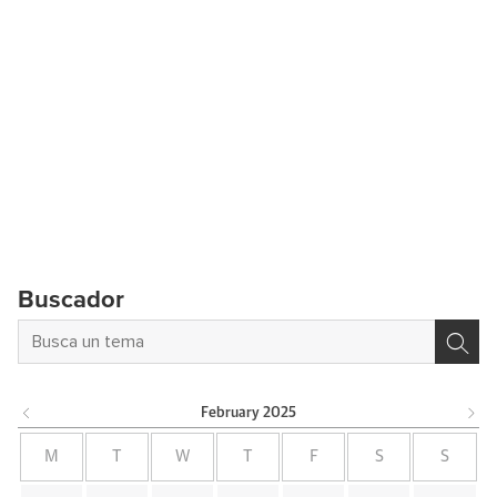
Buscador
February
2025
M
T
W
T
F
S
S