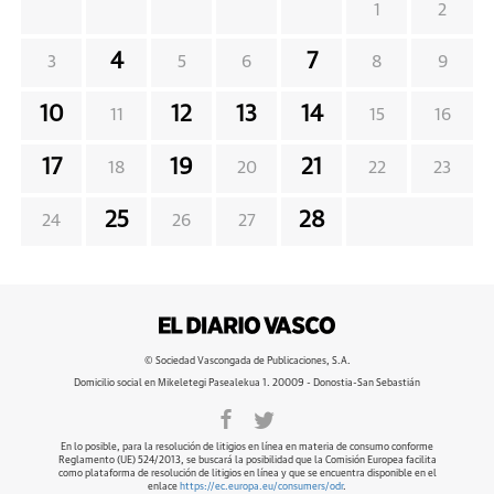
1
2
4
7
3
5
6
8
9
10
12
13
14
11
15
16
17
19
21
18
20
22
23
25
28
24
26
27
© Sociedad Vascongada de Publicaciones, S.A.
Domicilio social en Mikeletegi Pasealekua 1. 20009 - Donostia-San Sebastián
En lo posible, para la resolución de litigios en línea en materia de consumo conforme
Reglamento (UE) 524/2013, se buscará la posibilidad que la Comisión Europea facilita
como plataforma de resolución de litigios en línea y que se encuentra disponible en el
enlace
https://ec.europa.eu/consumers/odr
.