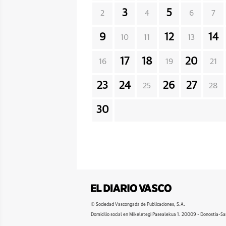
3
5
2
4
6
7
9
12
14
10
11
13
17
18
20
16
19
21
23
24
26
27
25
28
30
© Sociedad Vascongada de Publicaciones, S.A.
Domicilio social en Mikeletegi Pasealekua 1. 20009 - Donostia-Sa