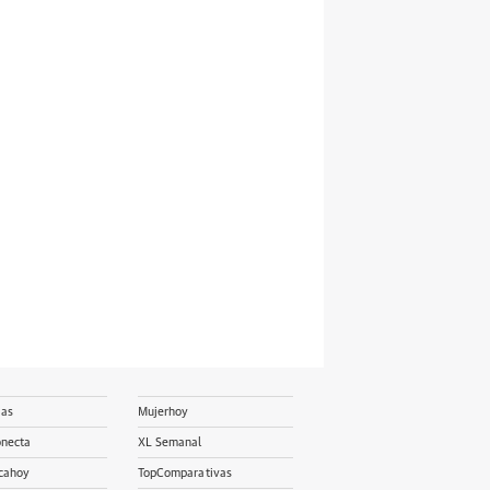
ias
Mujerhoy
onecta
XL Semanal
cahoy
TopComparativas