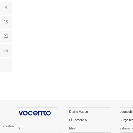
8
15
22
29
Diario Vasco
Leonotic
El Comercio
Burgosc
n Sebastián
ABC
Ideal
Salaman