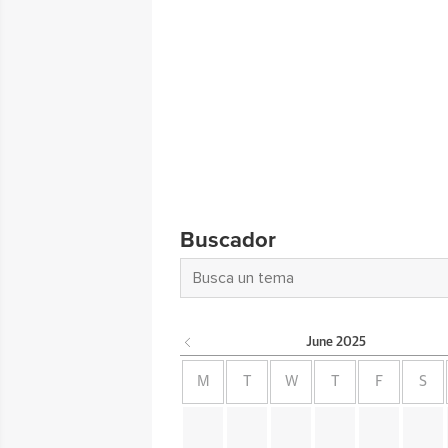
Buscador
June
2025
M
T
W
T
F
S