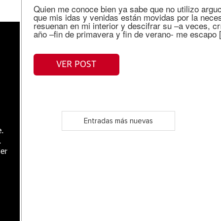
Quien me conoce bien ya sabe que no utilizo arguc
que mis idas y venidas están movidas por la nece
resuenan en mi interior y descifrar su –a veces, c
año –fin de primavera y fin de verano- me escapo 
VER POST
Entradas más nuevas
e.
.
er