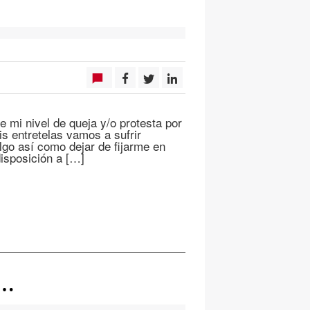
?
 mi nivel de queja y/o protesta por
s entretelas vamos a sufrir
lgo así­ como dejar de fijarme en
disposición a […]
s…