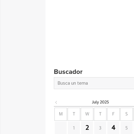
Buscador
July
2025
M
T
W
T
F
S
2
4
1
3
5