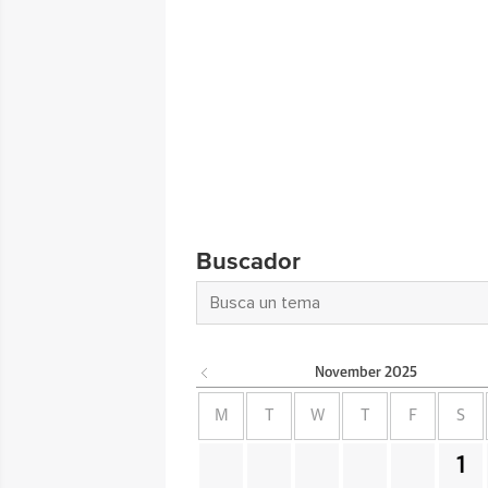
Buscador
November
2025
M
T
W
T
F
S
1