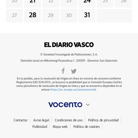
21
24
20
22
23
25
26
28
31
27
29
30
© Sociedad Vascongada de Publicaciones, S.A.
Domicilio social en Mikeletegi Pasealekua 1. 20009 - Donostia-San Sebastián
En lo posible, para la resolución de litigios en línea en materia de consumo conforme
Reglamento (UE) 524/2013, se buscará la posibilidad que la Comisión Europea facilita
como plataforma de resolución de litigios en línea y que se encuentra disponible en el
enlace
https://ec.europa.eu/consumers/odr
.
Contactar
Aviso legal
Condiciones de uso
Política de privacidad
Publicidad
Mapa web
Política de cookies