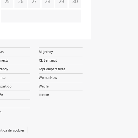
25
26
27
28
29
30
ias
Mujerhoy
onecta
XL Semanal
cahoy
TopComparativas
ante
WomenNow
partido
Welife
ón
Turium
m
lítica de cookies