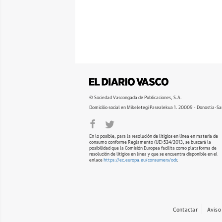
© Sociedad Vascongada de Publicaciones, S.A.
Domicilio social en Mikeletegi Pasealekua 1. 20009 - Donostia-Sa
En lo posible, para la resolución de litigios en línea en materia de
consumo conforme Reglamento (UE) 524/2013, se buscará la
posibilidad que la Comisión Europea facilita como plataforma de
resolución de litigios en línea y que se encuentra disponible en el
enlace
https://ec.europa.eu/consumers/odr
.
Contactar
Aviso