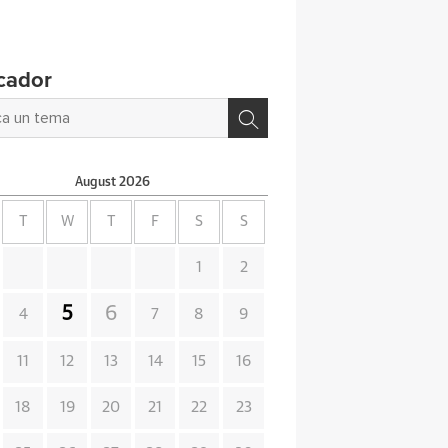
cador
August
2026
T
W
T
F
S
S
1
2
5
6
4
7
8
9
11
12
13
14
15
16
18
19
20
21
22
23