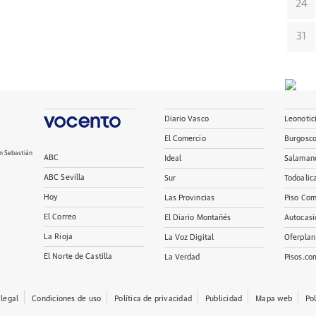
24
31
Diario Vasco
Leonotic
El Comercio
Burgosc
n Sebastián
ABC
Ideal
Salaman
ABC Sevilla
Sur
Todoalic
Hoy
Las Provincias
Piso Com
El Correo
El Diario Montañés
Autocasi
La Rioja
La Voz Digital
Oferplan
El Norte de Castilla
La Verdad
Pisos.co
 legal
Condiciones de uso
Política de privacidad
Publicidad
Mapa web
Po