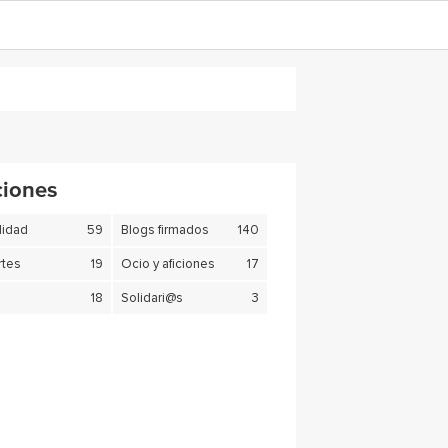
ciones
lidad
59
Blogs firmados
140
tes
19
Ocio y aficiones
17
18
Solidari@s
3