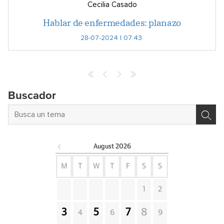
Cecilia Casado
Hablar de enfermedades: planazo
28-07-2024 | 07:43
Buscador
August
2026
M
T
W
T
F
S
S
1
2
3
5
7
8
4
6
9