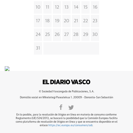
10
11
12
13
14
15
16
17
18
19
20
21
22
23
24
25
26
27
28
29
30
31
© Sociedad Vascongada de Publicaciones, S.A.
Domicilio social en Mikeletegi Pasealekua 1. 20009 - Donostia-San Sebastián
En lo posible, para la resolución de litigios en línea en materia de consumo conforme
Reglamento (UE) 524/2013, se buscará la posibilidad que la Comisión Europea facilita
como plataforma de resolución de litigios en línea y que se encuentra disponible en el
enlace
https://ec.europa.eu/consumers/odr
.