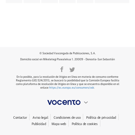
© Sociedad Vascongada de Publicaciones, S.A.
Domicilio social en Mikeletegi Pasealekua 1. 20009 - Donostia-San Sebastián
En lo posible, para la resolución de litigios en línea en materia de consumo conforme
Reglamento (UE) 524/2013, se buscará la posibilidad que la Comisión Europea facilita
como plataforma de resolución de litigios en línea y que se encuentra disponible en el
enlace
https://ec.europa.eu/consumers/odr
.
Contactar
Aviso legal
Condiciones de uso
Política de privacidad
Publicidad
Mapa web
Política de cookies