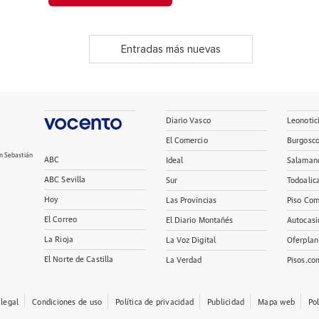
Entradas más nuevas
Diario Vasco
Leonotic
El Comercio
Burgosc
n Sebastián
ABC
Ideal
Salaman
ABC Sevilla
Sur
Todoalic
Hoy
Las Provincias
Piso Com
El Correo
El Diario Montañés
Autocasi
La Rioja
La Voz Digital
Oferplan
El Norte de Castilla
La Verdad
Pisos.co
 legal
Condiciones de uso
Política de privacidad
Publicidad
Mapa web
Po