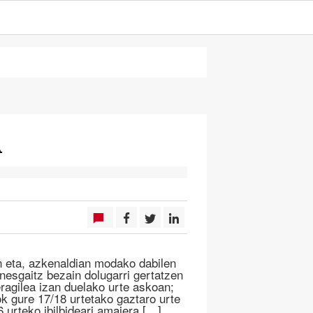
A
n eta, azkenaldian modako dabilen
inesgaitz bezain dolugarri gertatzen
eragilea izan duelako urte askoan;
ok gure 17/18 urtetako gaztaro urte
 urteko ibilbideari amaiera […]