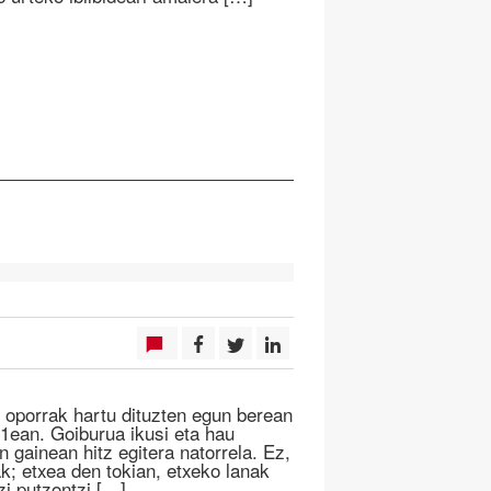
k oporrak hartu dituzten egun berean
21ean. Goiburua ikusi eta hau
n gainean hitz egitera natorrela. Ez,
k; etxea den tokian, etxeko lanak
zi putzontzi […]