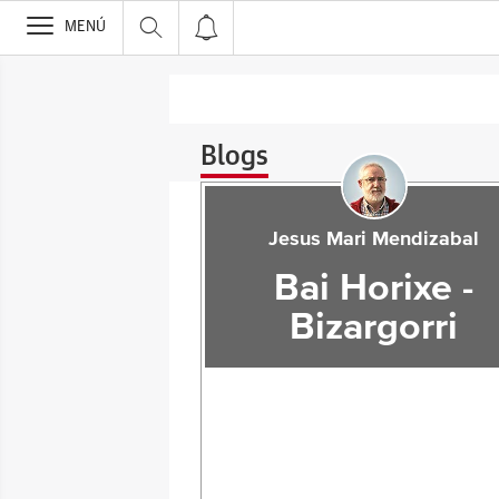
>
MENÚ
Blogs
Jesus Mari Mendizabal
Bai Horixe -
Bizargorri