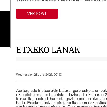
VER POST
ETXEKO LANAK
Wednesday, 23 June 2021, 07:33
Aurten, uda iristearekin batera, gure eskola-umee
ekin diot nire aste honetako idazlanari: ekainaren 
irakurrita, badirudi haur eta gaztetxoen etxeko lane
bada. Etxeko lanak ez direlako ikasleen esklusiboa
ere berez tokatzen direlako. Giza arrazako buruirit