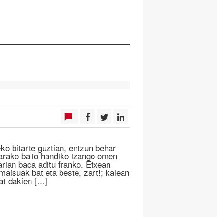
eko bitarte guztian, entzun behar
itzarako balio handiko izango omen
rian bada aditu franko. Etxean
maisuak bat eta beste, zart!; kalean
at dakien […]