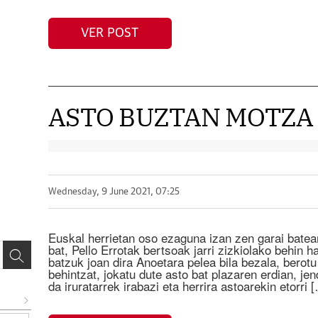
VER POST
ASTO BUZTAN MOTZA
Wednesday, 9 June 2021, 07:25
Euskal herrietan oso ezaguna izan zen garai batea
bat, Pello Errotak bertsoak jarri zizkiolako behin h
batzuk joan dira Anoetara pelea bila bezala, berotu
behintzat, jokatu dute asto bat plazaren erdian, j
da iruratarrek irabazi eta herrira astoarekin etorri 