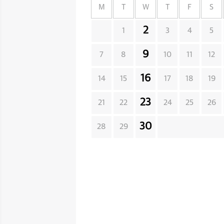
M
T
W
T
F
S
2
1
3
4
5
9
7
8
10
11
12
16
14
15
17
18
19
23
21
22
24
25
26
30
28
29