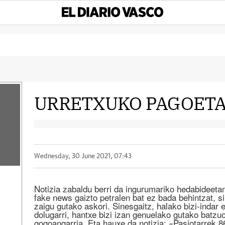
URRETXUKO PAGOET
Wednesday, 30 June 2021, 07:43
Notizia zabaldu berri da ingurumariko hedabideeta
fake news gaizto petralen bat ez bada behintzat, s
zaigu gutako askori. Sinesgaitz, halako bizi-indar 
dolugarri, hantxe bizi izan genuelako gutako batzu
gogoangarria. Eta hauxe da notizia: «Pasiotarrek 86