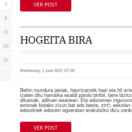
S
VER POST
6
13
HOGEITA BIRA
20
27
Wednesday, 2 June 2021, 07:26
Behin mundura jaioak, haurtzarotik hasi eta hil art
izaten ditu hamaika esaldi potolo biribil, bere biz
dituenak, adituen esanean. Eta edozeinen inguruma
amonak botako zizun bat edo beste, zirt!; eskolan 
edozeinek edozein egoeratan erakutsiko dizu zenb
VER POST