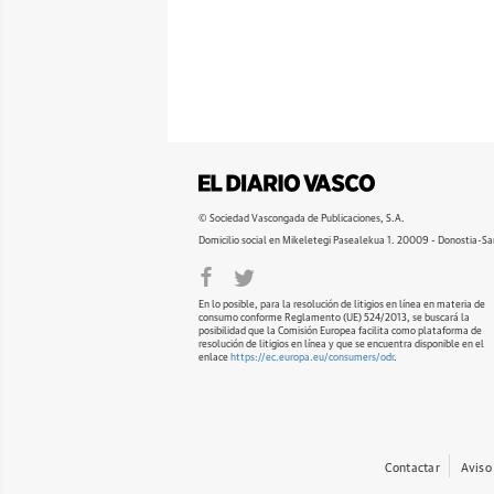
© Sociedad Vascongada de Publicaciones, S.A.
Domicilio social en Mikeletegi Pasealekua 1. 20009 - Donostia-Sa
En lo posible, para la resolución de litigios en línea en materia de
consumo conforme Reglamento (UE) 524/2013, se buscará la
posibilidad que la Comisión Europea facilita como plataforma de
resolución de litigios en línea y que se encuentra disponible en el
enlace
https://ec.europa.eu/consumers/odr
.
Contactar
Aviso