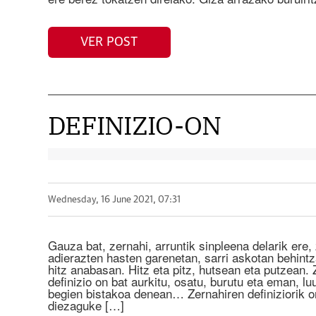
VER POST
DEFINIZIO-ON
Wednesday, 16 June 2021, 07:31
Gauza bat, zernahi, arruntik sinpleena delarik ere
adierazten hasten garenetan, sarri askotan behintza
hitz anabasan. Hitz eta pitz, hutsean eta putzean.
definizio on bat aurkitu, osatu, burutu eta eman, lu
begien bistakoa denean… Zernahiren definiziorik 
diezaguke […]