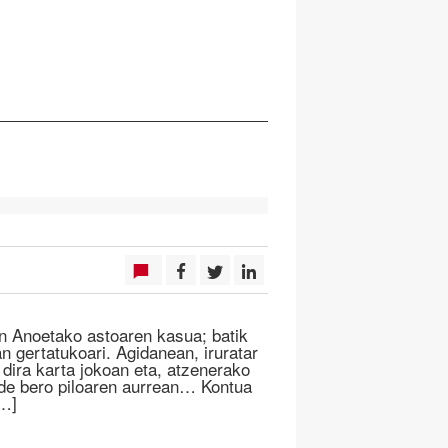
n Anoetako astoaren kasua; batik
an gertatukoari. Agidanean, iruratar
 dira karta jokoan eta, atzenerako
ende bero piloaren aurrean… Kontua
[…]