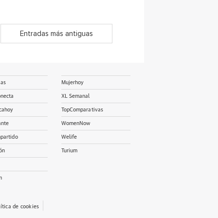
Entradas más antiguas
ias
Mujerhoy
onecta
XL Semanal
cahoy
TopComparativas
ante
WomenNow
partido
Welife
ón
Turium
m
lítica de cookies