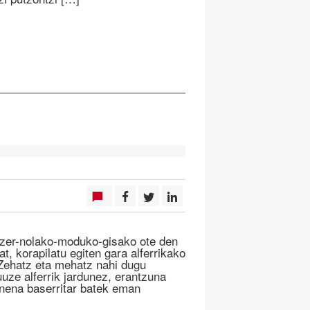
, zer-nolako-moduko-gisako ote den
t, korapilatu egiten gara alferrikako
 Zehatz eta mehatz nahi dugu
uuze alferrik jardunez, erantzuna
onena baserritar batek eman