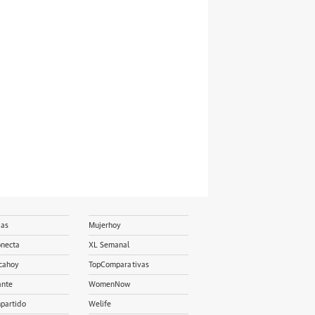
ias
Mujerhoy
onecta
XL Semanal
cahoy
TopComparativas
ante
WomenNow
partido
Welife