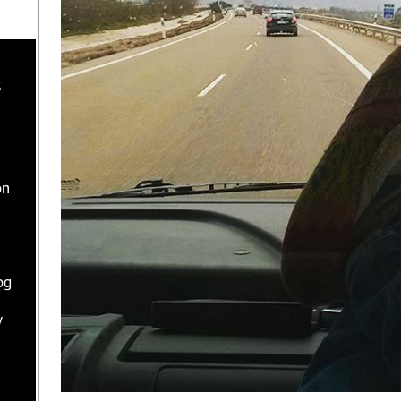
s
ón
og
y