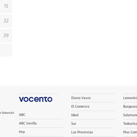
15
22
29
Diario Vasco
Leonotic
El Comercio
Burgosc
n Sebastián
ABC
Ideal
Salaman
ABC Sevilla
Sur
Todoalic
Hoy
Las Provincias
Piso Com