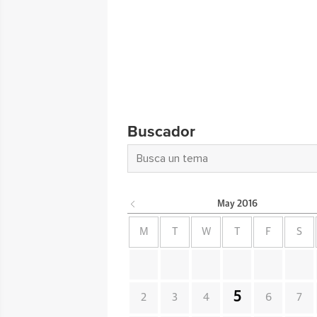
Buscador
May
2016
M
T
W
T
F
S
5
2
3
4
6
7