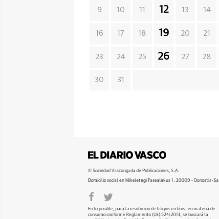
12
9
10
11
13
14
19
16
17
18
20
21
26
23
24
25
27
28
30
31
© Sociedad Vascongada de Publicaciones, S.A.
Domicilio social en Mikeletegi Pasealekua 1. 20009 - Donostia-Sa
En lo posible, para la resolución de litigios en línea en materia de
consumo conforme Reglamento (UE) 524/2013, se buscará la