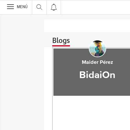
>
MENÚ
Blogs
Maider Pérez
BidaiOn