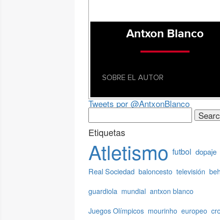
Antxon Blanco
SOBRE EL AUTOR
Tweets por @AntxonBlanco
Search
for:
Etiquetas
Atletismo
futbol
dopaje
Real Sociedad
baloncesto
televisión
beh
guardiola
mundial
antxon blanco
Juegos Olímpicos
mourinho
europeo
cr