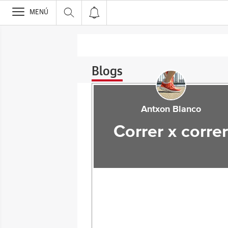
>
MENÚ
Blogs
Antxon Blanco
Correr x corre