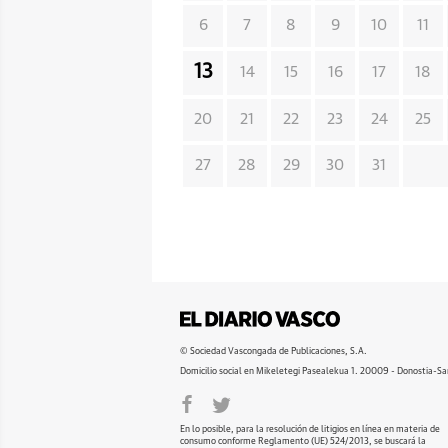
6
7
8
9
10
11
13
14
15
16
17
18
20
21
22
23
24
25
27
28
29
30
31
© Sociedad Vascongada de Publicaciones, S.A.
Domicilio social en Mikeletegi Pasealekua 1. 20009 - Donostia-Sa
En lo posible, para la resolución de litigios en línea en materia de
consumo conforme Reglamento (UE) 524/2013, se buscará la