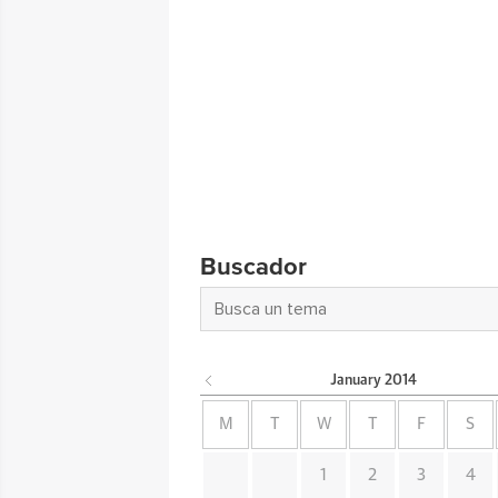
Buscador
January
2014
M
T
W
T
F
S
1
2
3
4