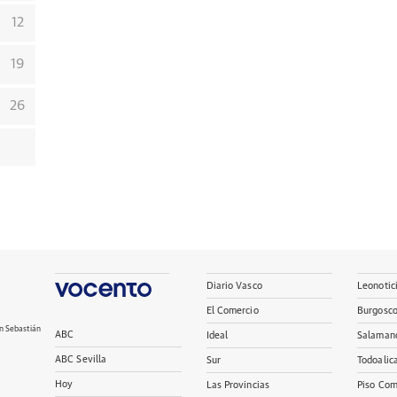
12
19
26
Diario Vasco
Leonotic
El Comercio
Burgosc
n Sebastián
ABC
Ideal
Salaman
ABC Sevilla
Sur
Todoalic
Hoy
Las Provincias
Piso Com