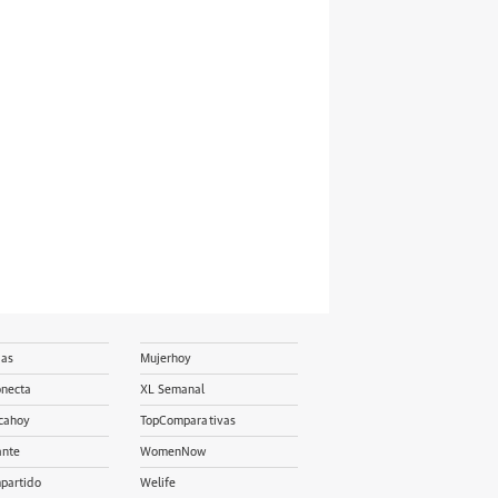
ias
Mujerhoy
onecta
XL Semanal
cahoy
TopComparativas
ante
WomenNow
partido
Welife