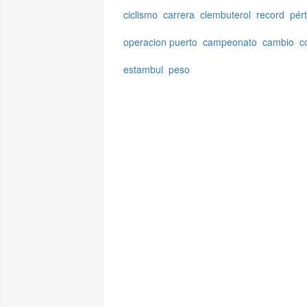
ciclismo
carrera
clembuterol
record
pér
operacion puerto
campeonato
cambio
c
estambul
peso